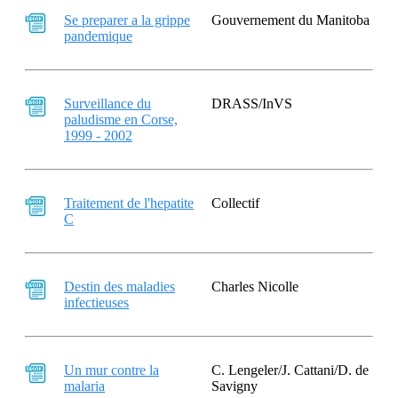
Se preparer a la grippe
Gouvernement du Manitoba
pandemique
Surveillance du
DRASS/InVS
paludisme en Corse,
1999 - 2002
Traitement de l'hepatite
Collectif
C
Destin des maladies
Charles Nicolle
infectieuses
Un mur contre la
C. Lengeler/J. Cattani/D. de
malaria
Savigny