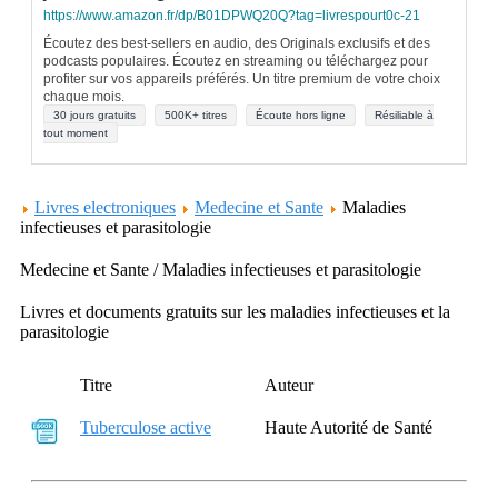
https://www.amazon.fr/dp/B01DPWQ20Q?tag=livrespourt0c-21
Écoutez des best-sellers en audio, des Originals exclusifs et des
podcasts populaires. Écoutez en streaming ou téléchargez pour
profiter sur vos appareils préférés. Un titre premium de votre choix
chaque mois.
30 jours gratuits
500K+ titres
Écoute hors ligne
Résiliable à
tout moment
Livres electroniques
Medecine et Sante
Maladies
infectieuses et parasitologie
Medecine et Sante / Maladies infectieuses et parasitologie
Livres et documents gratuits sur les maladies infectieuses et la
parasitologie
Titre
Auteur
Tuberculose active
Haute Autorité de Santé