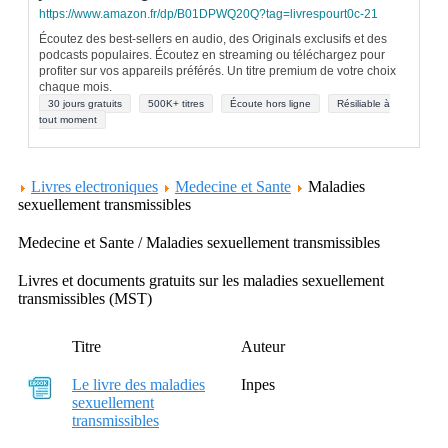
https://www.amazon.fr/dp/B01DPWQ20Q?tag=livrespourt0c-21
Écoutez des best-sellers en audio, des Originals exclusifs et des
podcasts populaires. Écoutez en streaming ou téléchargez pour
profiter sur vos appareils préférés. Un titre premium de votre choix
chaque mois.
30 jours gratuits
500K+ titres
Écoute hors ligne
Résiliable à
tout moment
Livres electroniques
Medecine et Sante
Maladies
sexuellement transmissibles
Medecine et Sante / Maladies sexuellement transmissibles
Livres et documents gratuits sur les maladies sexuellement
transmissibles (MST)
Titre
Auteur
Le livre des maladies
Inpes
sexuellement
transmissibles