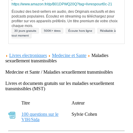
https://www.amazon.fr/dp/B01DPWQ20Q?tag=livrespourt0c-21
Écoutez des best-sellers en audio, des Originals exclusifs et des
podcasts populaires. Écoutez en streaming ou téléchargez pour
profiter sur vos appareils préférés. Un titre premium de votre choix
chaque mois.
30 jours gratuits
500K+ titres
Écoute hors ligne
Résiliable à
tout moment
Livres electroniques
Medecine et Sante
Maladies
sexuellement transmissibles
Medecine et Sante / Maladies sexuellement transmissibles
Livres et documents gratuits sur les maladies sexuellement
transmissibles (MST)
Titre
Auteur
100 questions sur le
Sylvie Cohen
VIH/Sida