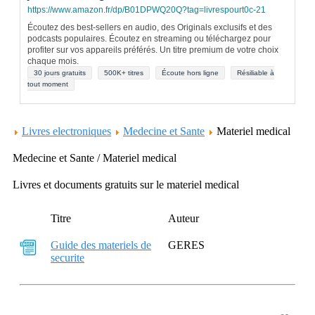
https://www.amazon.fr/dp/B01DPWQ20Q?tag=livrespourt0c-21
Écoutez des best-sellers en audio, des Originals exclusifs et des
podcasts populaires. Écoutez en streaming ou téléchargez pour
profiter sur vos appareils préférés. Un titre premium de votre choix
chaque mois.
30 jours gratuits
500K+ titres
Écoute hors ligne
Résiliable à
tout moment
Livres electroniques
Medecine et Sante
Materiel medical
Medecine et Sante / Materiel medical
Livres et documents gratuits sur le materiel medical
Titre
Auteur
Guide des materiels de
GERES
securite