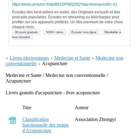
https://www.amazon.fr/dp/B01DPWQ20Q?tag=livrespourt0c-21
Écoutez des best-sellers en audio, des Originals exclusifs et des
podcasts populaires. Écoutez en streaming ou téléchargez pour
profiter sur vos appareils préférés. Un titre premium de votre choix
chaque mois.
30 jours gratuits
500K+ titres
Écoute hors ligne
Résiliable à
tout moment
Livres electroniques
Medecine et Sante
Medecine non
conventionnelle
Acupuncture
Medecine et Sante / Medecine non conventionnelle /
Acupuncture
Livres gratuits d'acupuncture - livre acupuncture
Titre
Auteur
Classification
Association Zhongyi
fonctionnelle des points
d'Acupuncture