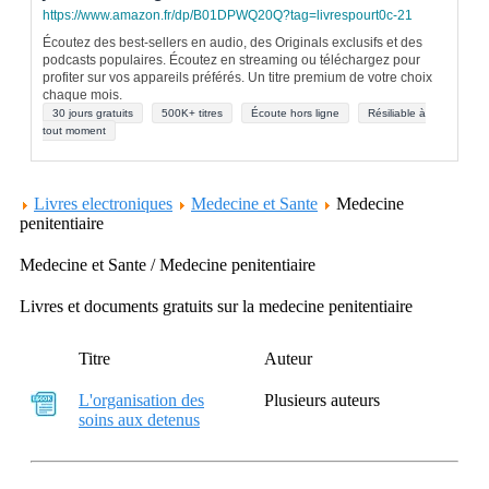
https://www.amazon.fr/dp/B01DPWQ20Q?tag=livrespourt0c-21
Écoutez des best-sellers en audio, des Originals exclusifs et des
podcasts populaires. Écoutez en streaming ou téléchargez pour
profiter sur vos appareils préférés. Un titre premium de votre choix
chaque mois.
30 jours gratuits
500K+ titres
Écoute hors ligne
Résiliable à
tout moment
Livres electroniques
Medecine et Sante
Medecine
penitentiaire
Medecine et Sante / Medecine penitentiaire
Livres et documents gratuits sur la medecine penitentiaire
Titre
Auteur
L'organisation des
Plusieurs auteurs
soins aux detenus