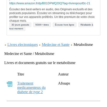
https://www.amazon.fr/dp/B01DPWQ20Q?tag=livrespourt0c-21
Écoutez des best-sellers en audio, des Originals exclusifs et des
podcasts populaires. Écoutez en streaming ou téléchargez pour
profiter sur vos appareils préférés. Un titre premium de votre choix
chaque mois.
30 jours gratuits
500K+ titres
Écoute hors ligne
Résiliable à
tout moment
Livres electroniques
Medecine et Sante
Metabolisme
Medecine et Sante / Metabolisme
Livres et documents gratuits sur le metabolisme
Titre
Auteur
Traitement
Afssaps
medicamenteux du
diabete de type 2