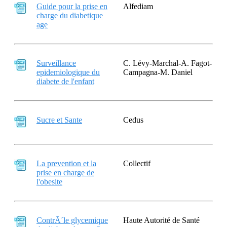
Guide pour la prise en
Alfediam
charge du diabetique
age
Surveillance
C. Lévy-Marchal-A. Fagot-
epidemiologique du
Campagna-M. Daniel
diabete de l'enfant
Sucre et Sante
Cedus
La prevention et la
Collectif
prise en charge de
l'obesite
ContrÃ´le glycemique
Haute Autorité de Santé