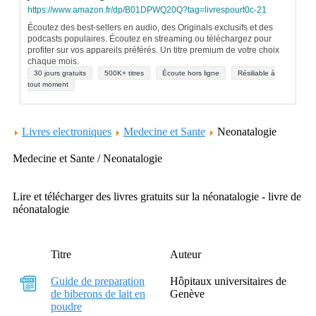
https://www.amazon.fr/dp/B01DPWQ20Q?tag=livrespourt0c-21
Écoutez des best-sellers en audio, des Originals exclusifs et des
podcasts populaires. Écoutez en streaming ou téléchargez pour
profiter sur vos appareils préférés. Un titre premium de votre choix
chaque mois.
30 jours gratuits
500K+ titres
Écoute hors ligne
Résiliable à
tout moment
Livres electroniques
Medecine et Sante
Neonatalogie
Medecine et Sante / Neonatalogie
Lire et télécharger des livres gratuits sur la néonatalogie - livre de
néonatalogie
Titre
Auteur
Guide de preparation
Hôpitaux universitaires de
de biberons de lait en
Genève
poudre