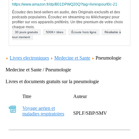
https://www.amazon.fr/dp/B01DPWQ20Q?tag=livrespourt0c-21
Écoutez des best-sellers en audio, des Originals exclusifs et des
podcasts populaires. Écoutez en streaming ou téléchargez pour
profiter sur vos appareils préférés. Un titre premium de votre choix
chaque mois.
30 jours gratuits
500K+ titres
Écoute hors ligne
Résiliable à
tout moment
Livres electroniques
Medecine et Sante
Pneumologie
Medecine et Sante / Pneumologie
Livres et documents gratuits sur la pneumologie
Titre
Auteur
Voyage aerien et
SPLF/SBP/SMV
maladies respiratoires