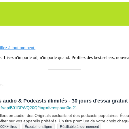
siliez à tout moment.
 Lisez n'importe où, n'importe quand. Profitez des best-sellers, nouveau
______________
s:
s audio & Podcasts illimités - 30 jours d'essai gratuit
.fr/dp/B01DPWQ20Q?tag=livrespourt0c-21
lers en audio, des Originals exclusifs et des podcasts populaires. Éco
fiter sur vos appareils préférés. Un titre premium de votre choix chaqu
00K+ titres
Écoute hors ligne
Résiliable à tout moment