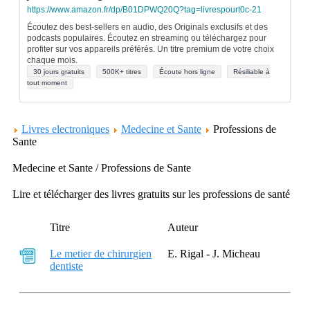
https://www.amazon.fr/dp/B01DPWQ20Q?tag=livrespourt0c-21
Écoutez des best-sellers en audio, des Originals exclusifs et des
podcasts populaires. Écoutez en streaming ou téléchargez pour
profiter sur vos appareils préférés. Un titre premium de votre choix
chaque mois.
30 jours gratuits
500K+ titres
Écoute hors ligne
Résiliable à
tout moment
Livres electroniques
Medecine et Sante
Professions de
Sante
Medecine et Sante / Professions de Sante
Lire et télécharger des livres gratuits sur les professions de santé
Titre
Auteur
Le metier de chirurgien
E. Rigal - J. Micheau
dentiste