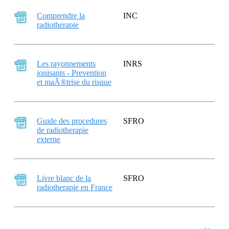
Comprendre la
INC
radiotherapie
Les rayonnements
INRS
ionisants - Prevention
et maÃ®trise du risque
Guide des procedures
SFRO
de radiotherapie
externe
Livre blanc de la
SFRO
radiotherapie en France