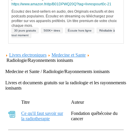
https://www.amazon.fr/dp/B01DPWQ20Q?tag=livrespourt0c-21
Écoutez des best-sellers en audio, des Originals exclusifs et des
podcasts populaires. Écoutez en streaming ou téléchargez pour
profiter sur vos appareils préférés. Un titre premium de votre choix
chaque mois.
30 jours gratuits
500K+ titres
Écoute hors ligne
Résiliable à
tout moment
Livres electroniques
Medecine et Sante
Radiologie/Rayonnements ionisants
Medecine et Sante / Radiologie/Rayonnements ionisants
Livres et documents gratuits sur la radiologie et les rayonnements
ionisants
Titre
Auteur
Ce qu'il faut savoir sur
Fondation québécoise du
la radiotherapie
cancer