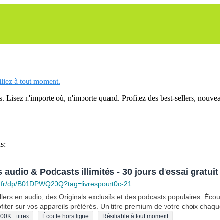
siliez à tout moment.
 Lisez n'importe où, n'importe quand. Profitez des best-sellers, nouveau
______________
s:
s audio & Podcasts illimités - 30 jours d'essai gratuit
.fr/dp/B01DPWQ20Q?tag=livrespourt0c-21
lers en audio, des Originals exclusifs et des podcasts populaires. Éco
fiter sur vos appareils préférés. Un titre premium de votre choix chaqu
00K+ titres
Écoute hors ligne
Résiliable à tout moment