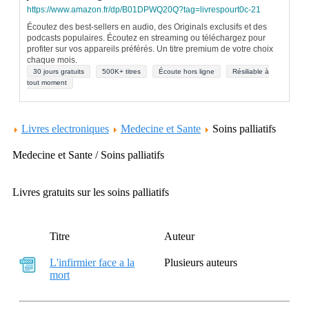
https://www.amazon.fr/dp/B01DPWQ20Q?tag=livrespourt0c-21
Écoutez des best-sellers en audio, des Originals exclusifs et des
podcasts populaires. Écoutez en streaming ou téléchargez pour
profiter sur vos appareils préférés. Un titre premium de votre choix
chaque mois.
30 jours gratuits
500K+ titres
Écoute hors ligne
Résiliable à
tout moment
Livres electroniques
Medecine et Sante
Soins palliatifs
Medecine et Sante / Soins palliatifs
Livres gratuits sur les soins palliatifs
Titre
Auteur
L'infirmier face a la
Plusieurs auteurs
mort