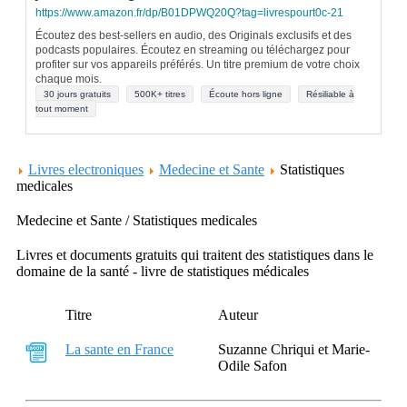
https://www.amazon.fr/dp/B01DPWQ20Q?tag=livrespourt0c-21
Écoutez des best-sellers en audio, des Originals exclusifs et des
podcasts populaires. Écoutez en streaming ou téléchargez pour
profiter sur vos appareils préférés. Un titre premium de votre choix
chaque mois.
30 jours gratuits
500K+ titres
Écoute hors ligne
Résiliable à
tout moment
Livres electroniques
Medecine et Sante
Statistiques
medicales
Medecine et Sante / Statistiques medicales
Livres et documents gratuits qui traitent des statistiques dans le
domaine de la santé - livre de statistiques médicales
Titre
Auteur
La sante en France
Suzanne Chriqui et Marie-
Odile Safon