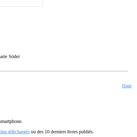
rie Söder
Haut
u smartphone.
 plus téléchargés
ou des 10 derniers livres publiés.