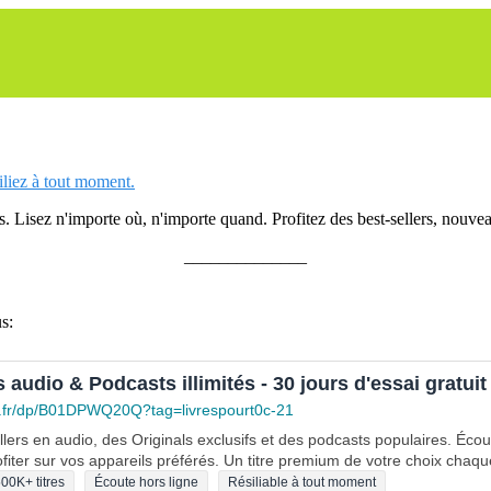
siliez à tout moment.
 Lisez n'importe où, n'importe quand. Profitez des best-sellers, nouveau
______________
s:
s audio & Podcasts illimités - 30 jours d'essai gratuit
.fr/dp/B01DPWQ20Q?tag=livrespourt0c-21
lers en audio, des Originals exclusifs et des podcasts populaires. Éco
fiter sur vos appareils préférés. Un titre premium de votre choix chaqu
00K+ titres
Écoute hors ligne
Résiliable à tout moment