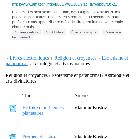
https://www.amazon.fr/dp/B01DPWQ20Q?tag=livrespourt0c-21
Écoutez des best-sellers en audio, des Originals exclusifs et des
podcasts populaires. Écoutez en streaming ou téléchargez pour
profiter sur vos appareils préférés. Un titre premium de votre choix
chaque mois.
30 jours gratuits
500K+ titres
Écoute hors ligne
Résiliable à
tout moment
Livres electroniques
Religion et croyances
Esoterisme et
paranormal
Astrologie et arts divinatoires
Religion et croyances / Esoterisme et paranormal / Astrologie et
arts divinatoires
Titre
Auteur
Histoire et influences
Vladimir Kostov
planetaires
Promenade astro-
Vladimir Kostov