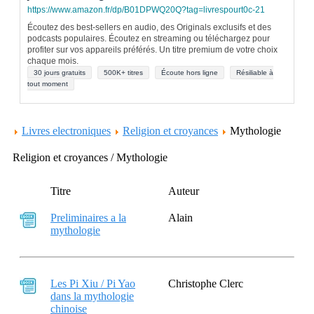
https://www.amazon.fr/dp/B01DPWQ20Q?tag=livrespourt0c-21
Écoutez des best-sellers en audio, des Originals exclusifs et des
podcasts populaires. Écoutez en streaming ou téléchargez pour
profiter sur vos appareils préférés. Un titre premium de votre choix
chaque mois.
30 jours gratuits
500K+ titres
Écoute hors ligne
Résiliable à
tout moment
Livres electroniques
Religion et croyances
Mythologie
Religion et croyances / Mythologie
Titre
Auteur
Preliminaires a la
Alain
mythologie
Les Pi Xiu / Pi Yao
Christophe Clerc
dans la mythologie
chinoise