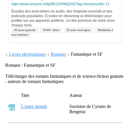
https://www.amazon.fr/dp/B01DPWQ20Q?tag=livrespourt0c-21
Écoutez des best-sellers en audio, des Originals exclusifs et des
podcasts populaires. Écoutez en streaming ou téléchargez pour
profiter sur vos appareils préférés. Un titre premium de votre choix
chaque mois.
30 jours gratuits
500K+ titres
Écoute hors ligne
Résiliable à
tout moment
Livres electroniques
Romans
Fantastique et SF
Romans / Fantastique et SF
Télécharger des romans fantastiques et de science-fiction gratuits
- auteurs de romans fantastiques
Titre
Auteur
L'autre monde
Savinien de Cyrano de
Bergerac