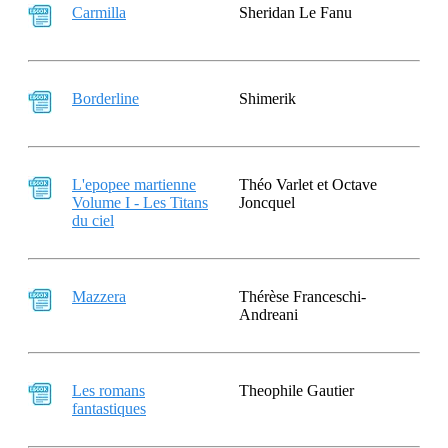
Carmilla
Sheridan Le Fanu
Borderline
Shimerik
L'epopee martienne
Théo Varlet et Octave
Volume I - Les Titans
Joncquel
du ciel
Mazzera
Thérèse Franceschi-
Andreani
Les romans
Theophile Gautier
fantastiques