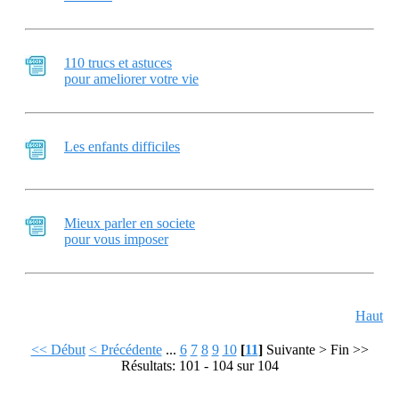
110 trucs et astuces
pour ameliorer votre vie
Les enfants difficiles
Mieux parler en societe
pour vous imposer
Haut
<< Début
< Précédente
...
6
7
8
9
10
[
11
]
Suivante >
Fin >>
Résultats: 101 - 104 sur 104