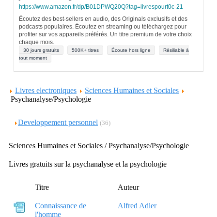
https://www.amazon.fr/dp/B01DPWQ20Q?tag=livrespourt0c-21
Écoutez des best-sellers en audio, des Originals exclusifs et des
podcasts populaires. Écoutez en streaming ou téléchargez pour
profiter sur vos appareils préférés. Un titre premium de votre choix
chaque mois.
30 jours gratuits
500K+ titres
Écoute hors ligne
Résiliable à
tout moment
Livres electroniques
Sciences Humaines et Sociales
Psychanalyse/Psychologie
Developpement personnel
(36)
Sciences Humaines et Sociales / Psychanalyse/Psychologie
Livres gratuits sur la psychanalyse et la psychologie
Titre
Auteur
Connaissance de
Alfred Adler
l'homme