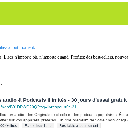
siliez à tout moment.
 Lisez n'importe où, n'importe quand. Profitez des best-sellers, nouveau
______________
s:
s audio & Podcasts illimités - 30 jours d'essai gratuit
.fr/dp/B01DPWQ20Q?tag=livrespourt0c-21
lers en audio, des Originals exclusifs et des podcasts populaires. Éco
fiter sur vos appareils préférés. Un titre premium de votre choix chaqu
00K+ titres
Écoute hors ligne
Résiliable à tout moment