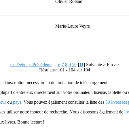
Olivier Roland
Marie-Laure Veyre
<< Début
< Précédente
...
6
7
8
9
10
[
11
]
Suivante >
Fin >>
Résultats: 101 - 104 sur 104
as d'inscription nécessaire ni de limitation de téléchargement.
plupart d'entre eux directement sur votre ordinateur, liseuse, tablette o
teur
ou
pays
. Vous pouvez également consulter la liste des
50 livres les
uvez utiliser notre moteur de recherche. Nous disposons également de
li
ux livres. Bonne lecture!