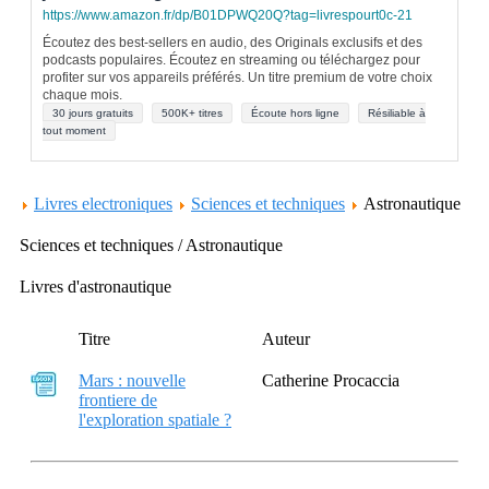
https://www.amazon.fr/dp/B01DPWQ20Q?tag=livrespourt0c-21
Écoutez des best-sellers en audio, des Originals exclusifs et des
podcasts populaires. Écoutez en streaming ou téléchargez pour
profiter sur vos appareils préférés. Un titre premium de votre choix
chaque mois.
30 jours gratuits
500K+ titres
Écoute hors ligne
Résiliable à
tout moment
Livres electroniques
Sciences et techniques
Astronautique
Sciences et techniques / Astronautique
Livres d'astronautique
Titre
Auteur
Mars : nouvelle
Catherine Procaccia
frontiere de
l'exploration spatiale ?