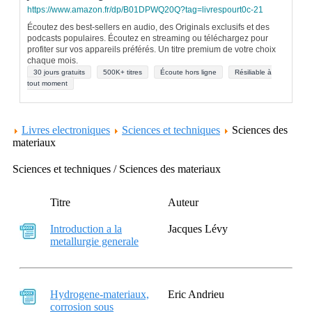
https://www.amazon.fr/dp/B01DPWQ20Q?tag=livrespourt0c-21
Écoutez des best-sellers en audio, des Originals exclusifs et des
podcasts populaires. Écoutez en streaming ou téléchargez pour
profiter sur vos appareils préférés. Un titre premium de votre choix
chaque mois.
30 jours gratuits
500K+ titres
Écoute hors ligne
Résiliable à
tout moment
Livres electroniques
Sciences et techniques
Sciences des
materiaux
Sciences et techniques / Sciences des materiaux
Titre
Auteur
Introduction a la
Jacques Lévy
metallurgie generale
Hydrogene-materiaux,
Eric Andrieu
corrosion sous