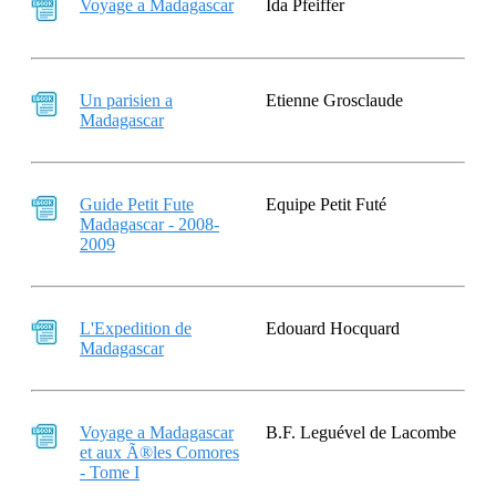
Voyage a Madagascar
Ida Pfeiffer
Un parisien a
Etienne Grosclaude
Madagascar
Guide Petit Fute
Equipe Petit Futé
Madagascar - 2008-
2009
L'Expedition de
Edouard Hocquard
Madagascar
Voyage a Madagascar
B.F. Leguével de Lacombe
et aux Ã®les Comores
- Tome I