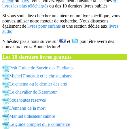
auteur
ou
pays
. Vous pouvez également consulter la liste des
50
livres les plus téléchargés
ou des 10 derniers livres publiés.
Si vous souhaitez chercher un auteur ou un livre spécifique, vous
pouvez utiliser notre moteur de recherche. Nous disposons
également de
livres pour enfants
et une section dédiée aux
livres
audio
.
N'hésitez pas a nous suivre sur
et
pour être averti des
nouveaux livres. Bonne lecture!
Les 10 derniers livres gratuits
Petit Guide de Survie des Etudiants
Michel Foucault et le christianisme
Le cinema ou le dernier des arts
Le chevalier de Keramour
Sous toutes reserves
L'ennemi de la mort
Manuel utilisateur calibre
Le guide complet du e-commerce