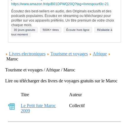
https://www.amazon.fr/dp/B01DPWQ20Q?tag=livrespourt0c-21
Écoutez des best-sellers en audio, des Originals exclusifs et des
podcasts populaires. Écoutez en streaming ou téléchargez pour
profiter sur vos appareils préférés. Un titre premium de votre choix
chaque mois.
30 jours gratuits
500K+ titres
Écoute hors ligne
Résiliable à
tout moment
Livres electroniques
Tourisme et voyages
Afrique
Maroc
Tourisme et voyages / Afrique / Maroc
Lire ou télécharger des livres de voyages gratuits sur le Maroc
Titre
Auteur
Le Petit fute Maroc
Collectif
2009