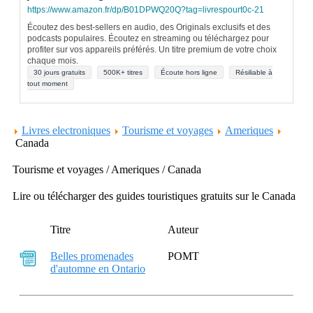
https://www.amazon.fr/dp/B01DPWQ20Q?tag=livrespourt0c-21
Écoutez des best-sellers en audio, des Originals exclusifs et des
podcasts populaires. Écoutez en streaming ou téléchargez pour
profiter sur vos appareils préférés. Un titre premium de votre choix
chaque mois.
30 jours gratuits
500K+ titres
Écoute hors ligne
Résiliable à
tout moment
Livres electroniques
Tourisme et voyages
Ameriques
Canada
Tourisme et voyages / Ameriques / Canada
Lire ou télécharger des guides touristiques gratuits sur le Canada
Titre
Auteur
Belles promenades
POMT
d'automne en Ontario