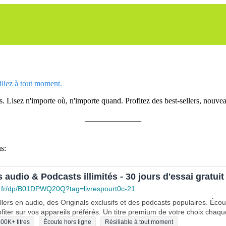
siliez à tout moment.
 Lisez n'importe où, n'importe quand. Profitez des best-sellers, nouveau
______________
s:
s audio & Podcasts illimités - 30 jours d'essai gratuit
.fr/dp/B01DPWQ20Q?tag=livrespourt0c-21
lers en audio, des Originals exclusifs et des podcasts populaires. Éco
fiter sur vos appareils préférés. Un titre premium de votre choix chaqu
00K+ titres
Écoute hors ligne
Résiliable à tout moment