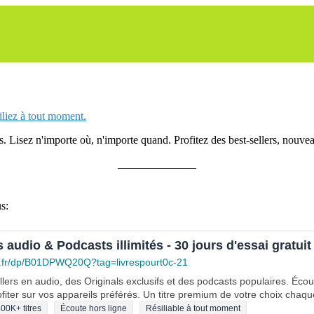
siliez à tout moment.
 Lisez n'importe où, n'importe quand. Profitez des best-sellers, nouveau
______________
s:
s audio & Podcasts illimités - 30 jours d'essai gratuit
.fr/dp/B01DPWQ20Q?tag=livrespourt0c-21
lers en audio, des Originals exclusifs et des podcasts populaires. Éco
fiter sur vos appareils préférés. Un titre premium de votre choix chaqu
00K+ titres
Écoute hors ligne
Résiliable à tout moment