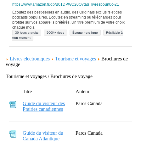
https://www.amazon.fr/dp/B01DPWQ20Q?tag=livrespourt0c-21
Écoutez des best-sellers en audio, des Originals exclusifs et des
podcasts populaires. Écoutez en streaming ou téléchargez pour
profiter sur vos appareils préférés. Un titre premium de votre choix
chaque mois.
30 jours gratuits
500K+ titres
Écoute hors ligne
Résiliable à
tout moment
Livres electroniques
Tourisme et voyages
Brochures de
voyage
Tourisme et voyages / Brochures de voyage
Titre
Auteur
Guide du visiteur des
Parcs Canada
Prairies canadiennes
Guide du visiteur du
Parcs Canada
Canada Atlantique