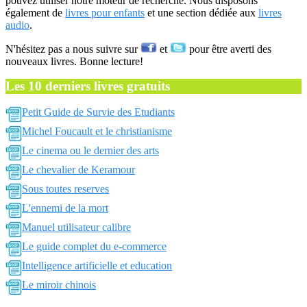
pouvez utiliser notre moteur de recherche. Nous disposons
également de
livres pour enfants
et une section dédiée aux
livres
audio
.
N'hésitez pas a nous suivre sur
et
pour être averti des
nouveaux livres. Bonne lecture!
Les 10 derniers livres gratuits
Petit Guide de Survie des Etudiants
Michel Foucault et le christianisme
Le cinema ou le dernier des arts
Le chevalier de Keramour
Sous toutes reserves
L'ennemi de la mort
Manuel utilisateur calibre
Le guide complet du e-commerce
Intelligence artificielle et education
Le miroir chinois