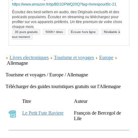
https://www.amazon.fr/dp/B01DPWQ20Q?tag=livrespourt0c-21
Écoutez des best-sellers en audio, des Originals exclusifs et des
podcasts populaires. Écoutez en streaming ou téléchargez pour
profiter sur vos appareils préférés. Un titre premium de votre choix
chaque mois.
30 jours gratuits
500K+ titres
Écoute hors ligne
Résiliable à
tout moment
Livres electroniques
Tourisme et voyages
Europe
Allemagne
Tourisme et voyages / Europe / Allemagne
Télécharger des guides touristiques gratuits sur l'Allemagne
Titre
Auteur
Le Petit Fute Baviere
François de Bercegol de
Lile