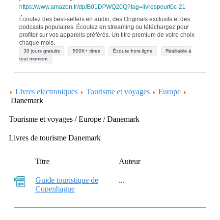
https://www.amazon.fr/dp/B01DPWQ20Q?tag=livrespourt0c-21
Écoutez des best-sellers en audio, des Originals exclusifs et des
podcasts populaires. Écoutez en streaming ou téléchargez pour
profiter sur vos appareils préférés. Un titre premium de votre choix
chaque mois.
30 jours gratuits
500K+ titres
Écoute hors ligne
Résiliable à
tout moment
Livres electroniques
Tourisme et voyages
Europe
Danemark
Tourisme et voyages / Europe / Danemark
Livres de tourisme Danemark
Titre
Auteur
Guide touristique de
...
Copenhague