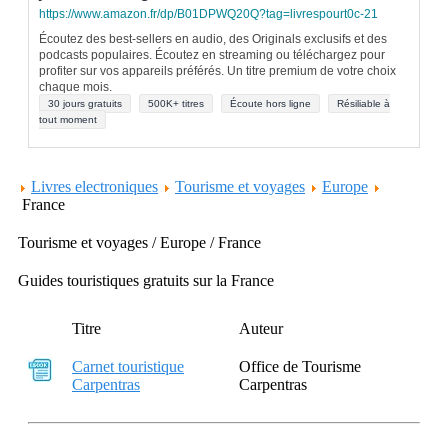
https://www.amazon.fr/dp/B01DPWQ20Q?tag=livrespourt0c-21
Écoutez des best-sellers en audio, des Originals exclusifs et des
podcasts populaires. Écoutez en streaming ou téléchargez pour
profiter sur vos appareils préférés. Un titre premium de votre choix
chaque mois.
30 jours gratuits
500K+ titres
Écoute hors ligne
Résiliable à
tout moment
Livres electroniques
Tourisme et voyages
Europe
France
Tourisme et voyages / Europe / France
Guides touristiques gratuits sur la France
Titre
Auteur
Carnet touristique
Office de Tourisme
Carpentras
Carpentras