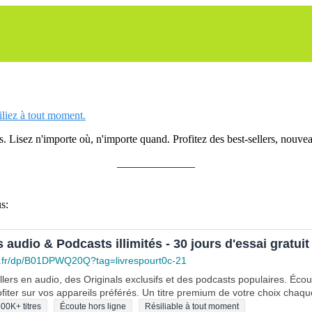
siliez à tout moment.
 Lisez n'importe où, n'importe quand. Profitez des best-sellers, nouveau
______________
s:
s audio & Podcasts illimités - 30 jours d'essai gratuit
.fr/dp/B01DPWQ20Q?tag=livrespourt0c-21
lers en audio, des Originals exclusifs et des podcasts populaires. Éco
fiter sur vos appareils préférés. Un titre premium de votre choix chaqu
00K+ titres
Écoute hors ligne
Résiliable à tout moment