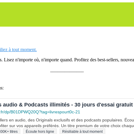
siliez à tout moment.
 Lisez n'importe où, n'importe quand. Profitez des best-sellers, nouveau
______________
s:
s audio & Podcasts illimités - 30 jours d'essai gratuit
.fr/dp/B01DPWQ20Q?tag=livrespourt0c-21
lers en audio, des Originals exclusifs et des podcasts populaires. Éco
fiter sur vos appareils préférés. Un titre premium de votre choix chaqu
00K+ titres
Écoute hors ligne
Résiliable à tout moment