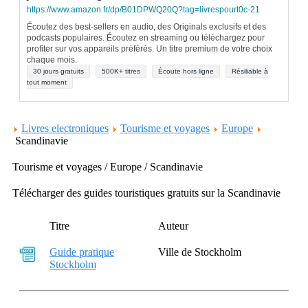
https://www.amazon.fr/dp/B01DPWQ20Q?tag=livrespourt0c-21
Écoutez des best-sellers en audio, des Originals exclusifs et des
podcasts populaires. Écoutez en streaming ou téléchargez pour
profiter sur vos appareils préférés. Un titre premium de votre choix
chaque mois.
30 jours gratuits
500K+ titres
Écoute hors ligne
Résiliable à
tout moment
Livres electroniques
Tourisme et voyages
Europe
Scandinavie
Tourisme et voyages / Europe / Scandinavie
Télécharger des guides touristiques gratuits sur la Scandinavie
Titre
Auteur
Guide pratique
Ville de Stockholm
Stockholm