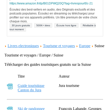
https://www.amazon.fr/dp/B01DPWQ20Q?tag=livrespourt0c-21
Écoutez des best-sellers en audio, des Originals exclusifs et des
podcasts populaires. Écoutez en streaming ou téléchargez pour
profiter sur vos appareils préférés. Un titre premium de votre choix
chaque mois.
30 jours gratuits
500K+ titres
Écoute hors ligne
Résiliable à
tout moment
Livres electroniques
Tourisme et voyages
Europe
Suisse
Tourisme et voyages / Europe / Suisse
Télécharger des guides touristiques gratuits sur la Suisse
Titre
Auteur
Guide touristique
Jura tourisme
Canton du Jura
Ski de randonnee
François Labande, Georges