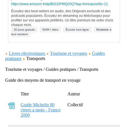
https://www.amazon.fr/dp/B01DPWQ20Q?tag=livrespourt0c-21
Écoutez des best-sellers en audio, des Originals exclusifs et des
podcasts populaires. Écoutez en streaming ou téléchargez pour
profiter sur vos appareils préférés. Un titre premium de votre choix
chaque mois.
30 jours gratuits
500K+ titres
Écoute hors ligne
Résiliable à
tout moment
Livres electroniques
Tourisme et voyages
Guides
pratiques
Transports
Tourisme et voyages / Guides pratiques / Transports
Guide des moyens de transport en voyage
Titre
Auteur
Guide Michelin 80
Collectif
virees a moto - France
2009