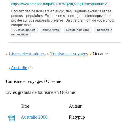
https://www.amazon.fr/dp/B01DPWQ20Q?tag=livrespourt0c-21
Écoutez des best-sellers en audio, des Originals exclusifs et des
podcasts populaires. Écoutez en streaming ou téléchargez pour
profiter sur vos appareils préférés. Un titre premium de votre choix
chaque mois.
30 jours gratuits
500K+ titres
Écoute hors ligne
Résiliable à
tout moment
Livres electroniques
Tourisme et voyages
Oceanie
Australie
(3)
Tourisme et voyages / Oceanie
Livres gratuits de tourisme en Océanie
Titre
Auteur
Australie 2006
Platypup