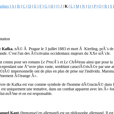
aphies
|
A
|
B
|
C
|
D
|
E
|
F
|
G
|
H
|
I
|
J
|
K
|
L
|
M
|
N
|
O
|
P
|
Q
|
R
|
S
ntation
z Kafka
, nÃ© Ã Prague le 3 juillet 1883 et mort Ã Kierling, prÃ¨s de V
ande. C'est l'un des Ã©crivains occidentaux majeurs du
XXe
siÃ¨cle.
ut connu pour ses romans
Le ProcÃ¨s
et
Le ChÃ¢teau
ainsi que pour la
e cependant une Å“uvre plus vaste, semblant caractÃ©risÃ©e par une at
©tÃ© impersonnelle ont de plus en plus de prise sur l'individu. Mar
ªmement Ã©trange Â».
vre de Kafka est vue comme symbole de l'homme dÃ©racinÃ© dans le
est uniquement une tentative, dans un combat apparent avec les Â« force
 lui-mÃªme et en est responsable.
nuel Kant
(
Immanuel
en allemand) est un philosophe allemand. Il est