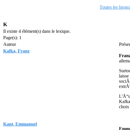
Toutes les biogr
K
Il existe 4 élément(s) dans le lexique.
Page(s): 1
Auteur
Prése
Kafka, Franz
Fran
allem
Surto
laiss
sociÃ
extrÃ
L'Å“u
Kafka 
choix
Kant, Emmanuel
Emma