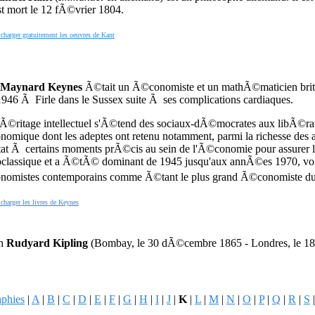
st mort le 12 fÃ©vrier 1804.
arger gratuitement les oeuvres de Kant
 Maynard Keynes
Ã©tait un Ã©conomiste et un mathÃ©maticien br
 1946 Ã Firle dans le Sussex suite Ã ses complications cardiaques.
Ã©ritage intellectuel s'Ã©tend des sociaux-dÃ©mocrates aux libÃ©rau
omique dont les adeptes ont retenu notamment, parmi la richesse des ana
at Ã certains moments prÃ©cis au sein de l'Ã©conomie pour assurer l
lassique et a Ã©tÃ© dominant de 1945 jusqu'aux annÃ©es 1970, voire
omistes contemporains comme Ã©tant le plus grand Ã©conomiste d
arger les livres de Keynes
ph
Rudyard Kipling
(Bombay, le 30 dÃ©cembre 1865 - Londres, le 18 j
aphies
|
A
|
B
|
C
|
D
|
E
|
F
|
G
|
H
|
I
|
J
|
K
|
L
|
M
|
N
|
O
|
P
|
Q
|
R
|
S