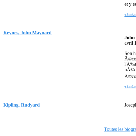
et y e
TÃ©lÃ©ch
Keynes, John Maynard
John
avril
Son h
Ã©con
l'Ã‰t
nÃ©oc
Ã©con
TÃ©lÃ©ch
Kipling, Rudyard
Jose
Toutes les biogr