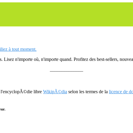
siliez à tout moment.
 Lisez n'importe où, n'importe quand. Profitez des best-sellers, nouveau
______________
r l'encyclopÃ©die libre
WikipÃ©dia
selon les termes de la
licence de 
eur.