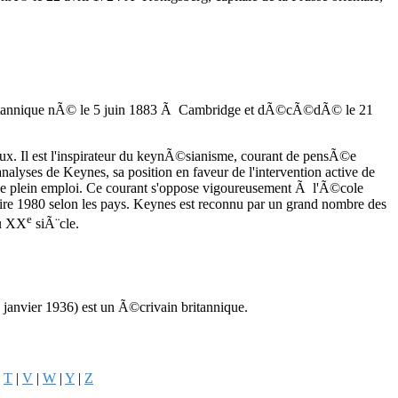
itannique nÃ© le 5 juin 1883 Ã Cambridge et dÃ©cÃ©dÃ© le 21
x. Il est l'inspirateur du keynÃ©sianisme, courant de pensÃ©e
lyses de Keynes, sa position en faveur de l'intervention active de
e plein emploi. Ce courant s'oppose vigoureusement Ã l'Ã©cole
 1980 selon les pays. Keynes est reconnu par un grand nombre des
e
u
XX
siÃ¨cle.
anvier 1936) est un Ã©crivain britannique.
|
T
|
V
|
W
|
Y
|
Z