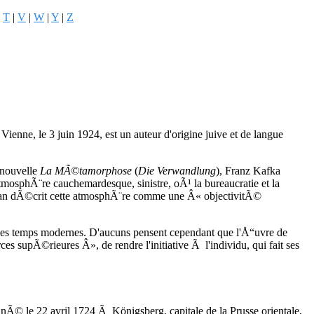
|
T
|
V
|
W
|
Y
|
Z
ienne, le 3 juin 1924, est un auteur d'origine juive et de langue
 nouvelle
La MÃ©tamorphose
(
Die Verwandlung
), Franz Kafka
mosphÃ¨re cauchemardesque, sinistre, oÃ¹ la bureaucratie et la
sman dÃ©crit cette atmosphÃ¨re comme une Â« objectivitÃ©
s temps modernes. D'aucuns pensent cependant que l'Å“uvre de
s supÃ©rieures Â», de rendre l'initiative Ã l'individu, qui fait ses
 nÃ© le 22 avril 1724 Ã Königsberg, capitale de la Prusse orientale,