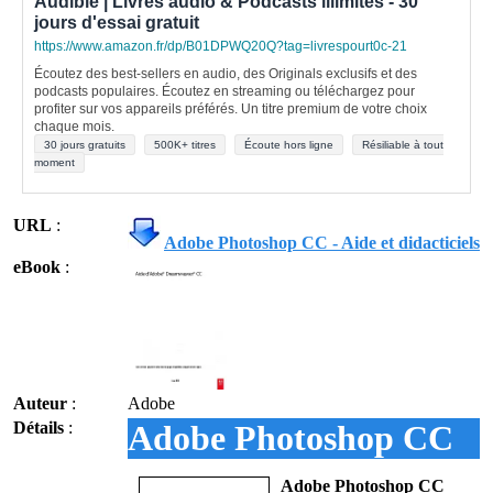
Audible | Livres audio & Podcasts illimités - 30
jours d'essai gratuit
https://www.amazon.fr/dp/B01DPWQ20Q?tag=livrespourt0c-21
Écoutez des best-sellers en audio, des Originals exclusifs et des
podcasts populaires. Écoutez en streaming ou téléchargez pour
profiter sur vos appareils préférés. Un titre premium de votre choix
chaque mois.
30 jours gratuits
500K+ titres
Écoute hors ligne
Résiliable à tout
moment
URL
:
Adobe Photoshop CC - Aide et didacticiels
eBook
:
Auteur
:
Adobe
Détails
:
Adobe Photoshop CC
Adobe Photoshop CC