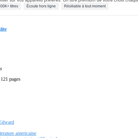
fiter sur vos appareils préférés. Un titre premium de votre choix chaqu
00K+ titres
Écoute hors ligne
Résiliable à tout moment
lite
s
- 121 pages
, Edward
tterature americaine