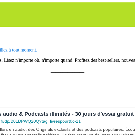
siliez à tout moment.
 Lisez n'importe où, n'importe quand. Profitez des best-sellers, nouveau
______________
s audio & Podcasts illimités - 30 jours d'essai gratuit
.fr/dp/B01DPWQ20Q?tag=livrespourt0c-21
lers en audio, des Originals exclusifs et des podcasts populaires. Éco