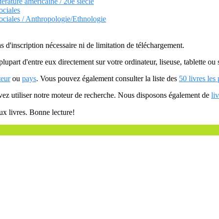
tterature americaine / 20e siecle
ociales
ociales / Anthropologie/Ethnologie
as d'inscription nécessaire ni de limitation de téléchargement.
plupart d'entre eux directement sur votre ordinateur, liseuse, tablette o
teur
ou
pays
. Vous pouvez également consulter la liste des
50 livres les
uvez utiliser notre moteur de recherche. Nous disposons également de
li
ux livres. Bonne lecture!