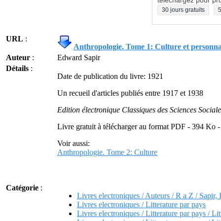
téléchargez pour pro
30 jours gratuits
5
URL
:
Anthropologie. Tome 1: Culture et personna
Auteur
:
Edward Sapir
Détails
:
Date de publication du livre: 1921
Un recueil d'articles publiés entre 1917 et 1938
Edition électronique Classiques des Sciences Sociale
Livre gratuit à télécharger au format PDF - 394 Ko 
Voir aussi:
Anthropologie. Tome 2: Culture
Catégorie
:
Livres electroniques / Auteurs / R a Z / Sapir
Livres electroniques / Litterature par pays
Livres electroniques / Litterature par pays / Li