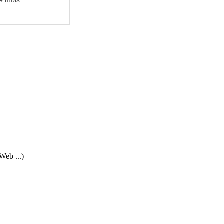
e mois.
Web ...)