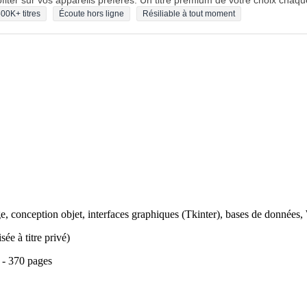
fiter sur vos appareils préférés. Un titre premium de votre choix chaqu
00K+ titres
Écoute hors ligne
Résiliable à tout moment
e, conception objet, interfaces graphiques (Tkinter), bases de données, 
sée à titre privé)
 - 370 pages