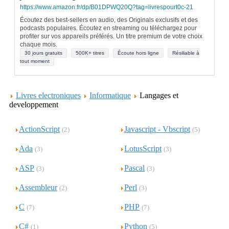
https://www.amazon.fr/dp/B01DPWQ20Q?tag=livrespourt0c-21
Écoutez des best-sellers en audio, des Originals exclusifs et des
podcasts populaires. Écoutez en streaming ou téléchargez pour
profiter sur vos appareils préférés. Un titre premium de votre choix
chaque mois.
30 jours gratuits
500K+ titres
Écoute hors ligne
Résiliable à
tout moment
Livres electroniques
Informatique
Langages et
developpement
ActionScript
Javascript - Vbscript
(2)
(5)
Ada
LotusScript
(3)
(3)
ASP
Pascal
(3)
(3)
Assembleur
Perl
(2)
(3)
C
PHP
(7)
(7)
C#
Python
(1)
(5)