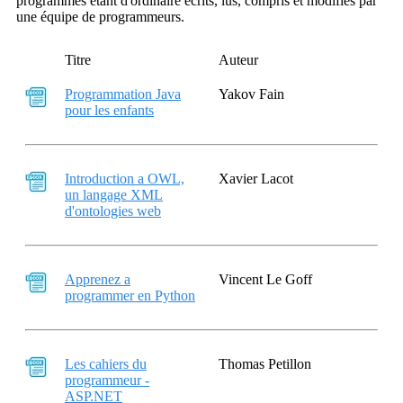
programmes étant d'ordinaire écrits, lus, compris et modifiés par
une équipe de programmeurs.
Titre
Auteur
Programmation Java
Yakov Fain
pour les enfants
Introduction a OWL,
Xavier Lacot
un langage XML
d'ontologies web
Apprenez a
Vincent Le Goff
programmer en Python
Les cahiers du
Thomas Petillon
programmeur -
ASP.NET