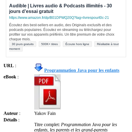
Audible | Livres audio & Podcasts illimités - 30
jours d'essai gratuit
https://www.amazon.fr/dp/B01DPWQ20Q?tag=livrespourt0c-21
Écoutez des best-sellers en audio, des Originals exclusifs et des
podcasts populaires. Écoutez en streaming ou téléchargez pour
profiter sur vos appareils préférés. Un titre premium de votre choix
chaque mois.
30 jours gratuits
500K+ titres
Écoute hors ligne
Résiliable à tout
moment
URL
:
Programmation Java pour les enfants
eBook
:
Auteur
:
Yakov Fain
Détails
:
Titre complet:
Programmation Java pour les
enfants, les parents et les grand-parents