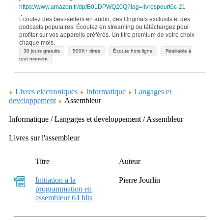
https://www.amazon.fr/dp/B01DPWQ20Q?tag=livrespourt0c-21
Écoutez des best-sellers en audio, des Originals exclusifs et des
podcasts populaires. Écoutez en streaming ou téléchargez pour
profiter sur vos appareils préférés. Un titre premium de votre choix
chaque mois.
30 jours gratuits
500K+ titres
Écoute hors ligne
Résiliable à
tout moment
Livres electroniques
Informatique
Langages et
developpement
Assembleur
Informatique / Langages et developpement / Assembleur
Livres sur l'assembleur
Titre
Auteur
Initiation a la
Pierre Jourlin
programmation en
assembleur 64 bits