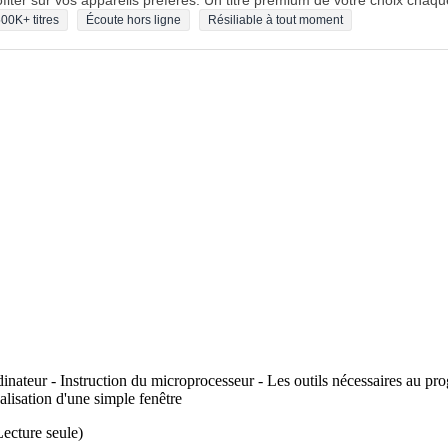
fiter sur vos appareils préférés. Un titre premium de votre choix chaqu
00K+ titres
Écoute hors ligne
Résiliable à tout moment
rdinateur - Instruction du microprocesseur - Les outils nécessaires au
isation d'une simple fenêtre
Lecture seule)