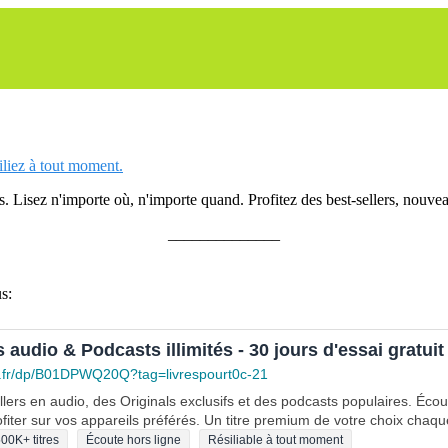
siliez à tout moment.
 Lisez n'importe où, n'importe quand. Profitez des best-sellers, nouveau
______________
s:
s audio & Podcasts illimités - 30 jours d'essai gratuit
.fr/dp/B01DPWQ20Q?tag=livrespourt0c-21
lers en audio, des Originals exclusifs et des podcasts populaires. Éco
fiter sur vos appareils préférés. Un titre premium de votre choix chaqu
00K+ titres
Écoute hors ligne
Résiliable à tout moment