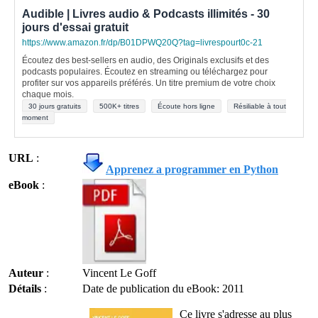
Audible | Livres audio & Podcasts illimités - 30
jours d'essai gratuit
https://www.amazon.fr/dp/B01DPWQ20Q?tag=livrespourt0c-21
Écoutez des best-sellers en audio, des Originals exclusifs et des
podcasts populaires. Écoutez en streaming ou téléchargez pour
profiter sur vos appareils préférés. Un titre premium de votre choix
chaque mois.
30 jours gratuits
500K+ titres
Écoute hors ligne
Résiliable à tout
moment
URL
:
Apprenez a programmer en Python
eBook
:
Auteur
:
Vincent Le Goff
Détails
:
Date de publication du eBook: 2011
Ce livre s'adresse au plus