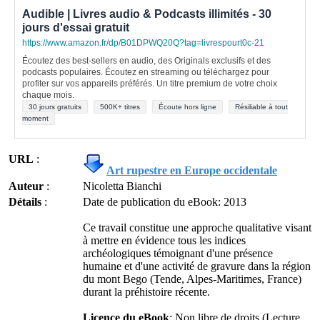
Audible | Livres audio & Podcasts illimités - 30
jours d'essai gratuit
https://www.amazon.fr/dp/B01DPWQ20Q?tag=livrespourt0c-21
Écoutez des best-sellers en audio, des Originals exclusifs et des
podcasts populaires. Écoutez en streaming ou téléchargez pour
profiter sur vos appareils préférés. Un titre premium de votre choix
chaque mois.
30 jours gratuits
500K+ titres
Écoute hors ligne
Résiliable à tout
moment
URL
:
Art rupestre en Europe occidentale
Auteur
:
Nicoletta Bianchi
Détails
:
Date de publication du eBook: 2013
Ce travail constitue une approche qualitative visant
à mettre en évidence tous les indices
archéologiques témoignant d'une présence
humaine et d'une activité de gravure dans la région
du mont Bego (Tende, Alpes-Maritimes, France)
durant la préhistoire récente.
Licence du eBook
: Non libre de droits (Lecture