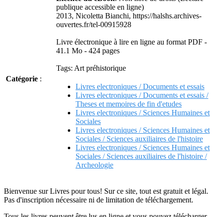
publique accessible en ligne)
2013, Nicoletta Bianchi, https://halshs.archives-
ouvertes.fr/tel-00915928
Livre électronique à lire en ligne au format PDF -
41.1 Mo - 424 pages
Tags: Art préhistorique
Catégorie
:
Livres electroniques / Documents et essais
Livres electroniques / Documents et essais /
Theses et memoires de fin d'etudes
Livres electroniques / Sciences Humaines et
Sociales
Livres electroniques / Sciences Humaines et
Sociales / Sciences auxiliaires de l'histoire
Livres electroniques / Sciences Humaines et
Sociales / Sciences auxiliaires de l'histoire /
Archeologie
Bienvenue sur Livres pour tous! Sur ce site, tout est gratuit et légal.
Pas d'inscription nécessaire ni de limitation de téléchargement.
Tous les livres peuvent être lus en ligne et vous pouvez télécharger