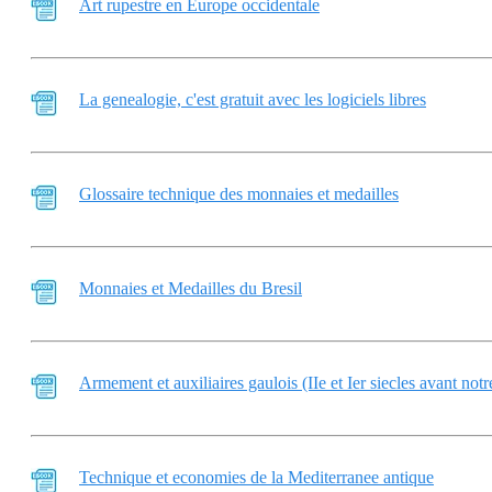
Art rupestre en Europe occidentale
La genealogie, c'est gratuit avec les logiciels libres
Glossaire technique des monnaies et medailles
Monnaies et Medailles du Bresil
Armement et auxiliaires gaulois (IIe et Ier siecles avant notr
Technique et economies de la Mediterranee antique