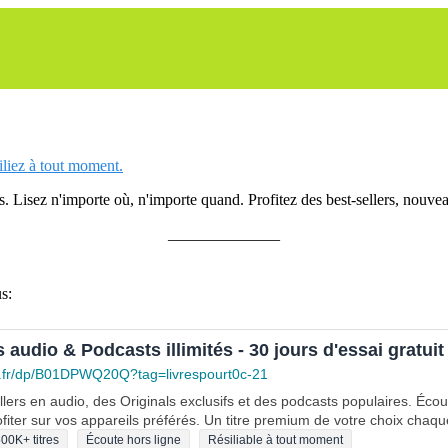
siliez à tout moment.
 Lisez n'importe où, n'importe quand. Profitez des best-sellers, nouveau
______________
s:
s audio & Podcasts illimités - 30 jours d'essai gratuit
.fr/dp/B01DPWQ20Q?tag=livrespourt0c-21
lers en audio, des Originals exclusifs et des podcasts populaires. Éco
fiter sur vos appareils préférés. Un titre premium de votre choix chaqu
00K+ titres
Écoute hors ligne
Résiliable à tout moment